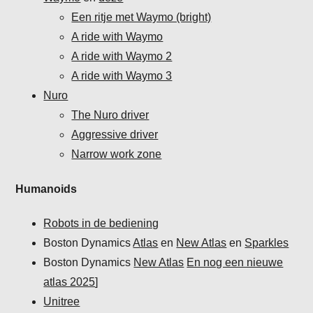
Een ritje met Waymo (bright)
A ride with Waymo
A ride with Waymo 2
A ride with Waymo 3
Nuro
The Nuro driver
Aggressive driver
Narrow work zone
Humanoids
Robots in de bediening
Boston Dynamics
Atlas
en
New Atlas
en
Sparkles
Boston Dynamics
New Atlas
En nog een nieuwe
atlas 2025
]
Unitree