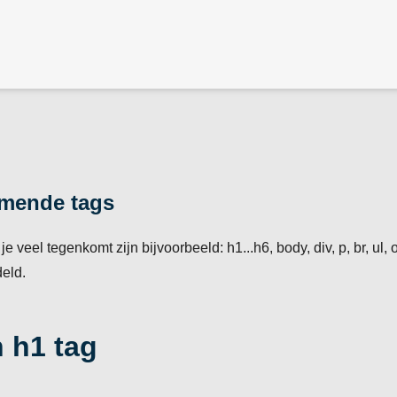
omende tags
je veel tegenkomt zijn bijvoorbeeld: h1...h6, body, div, p, br, ul,
eld.
n h1 tag