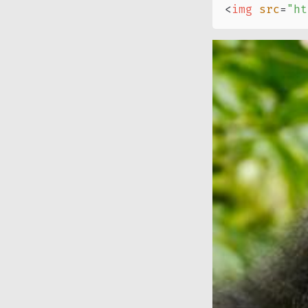
<
img
src
=
"
ht