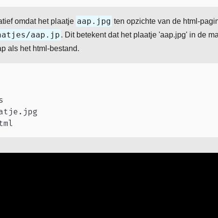
aap.jpg
atief omdat het plaatje
ten opzichte van de html-pag
aatjes/aap.jp
. Dit betekent dat het plaatje 'aap.jpg' in de 
ap als het html-bestand.


atje.jpg
