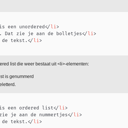
is een unordered
</
li
>
. Dat zie je aan de bolletjes
</
li
>
 de tekst.
</
li
>
red list die weer bestaat uit <li>-elementen:
ist is genummerd
letterd.
is een ordered list
</
li
>
zie je aan de nummertjes
</
li
>
 de tekst.
</
li
>