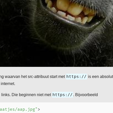
https://
ng waarvan het src-attribuut start met
is een absolut
internet.
https://
e links. Die beginnen niet met
. Bijvoorbeeld
aatjes/aap.jpg
"
>