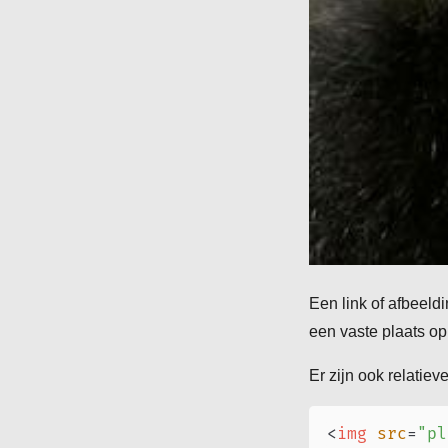
Een link of afbeeldi
een vaste plaats op 
Er zijn ook relatiev
<
img
src
=
"
pl