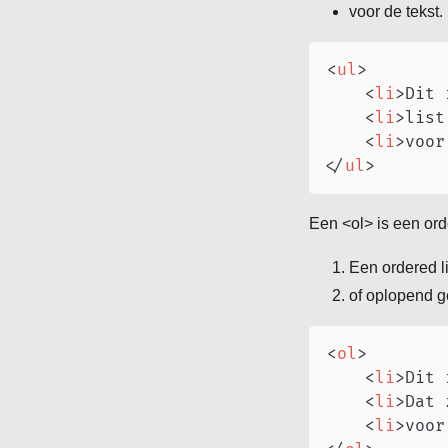
voor de tekst.
<
ul
>
<
li
>
Dit 
<
li
>
list
<
li
>
voor
</
ul
>
Een <ol> is een orde
Een ordered l
of oplopend ge
<
ol
>
<
li
>
Dit 
<
li
>
Dat 
<
li
>
voor