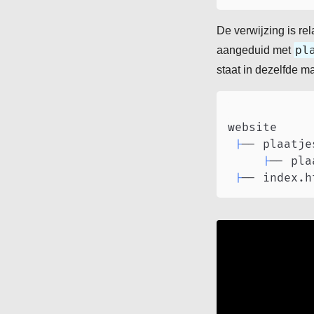
De verwijzing is rel
pl
aangeduid met
staat in dezelfde m
website

|
-- plaatjes
|
-- pla
|