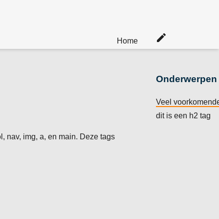
edit
Home
Onderwerpen
Veel voorkomende
dit is een h2 tag
 ol, nav, img, a, en main. Deze tags