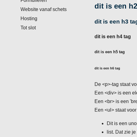
Formulieren
dit is een h
Website vanaf schets
Hosting
dit is een h3 ta
Tot slot
dit is een h4 tag
dit is een h5 tag
dit is een h6 tag
De <p>-tag staat vo
Een <div> is een el
Een <br> is een 'br
Een <ul> staat voor
Dit is een un
list. Dat zie j