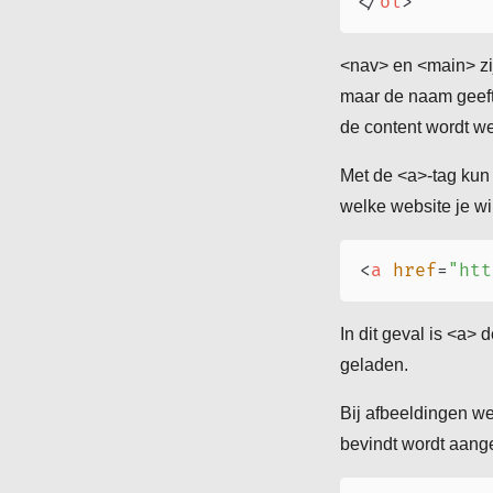
</
ol
>
<nav> en <main> zij
maar de naam geeft 
de content wordt w
Met de <a>-tag kun 
welke website je wil
<
a
href
=
"
htt
In dit geval is <a>
geladen.
Bij afbeeldingen we
bevindt wordt aange