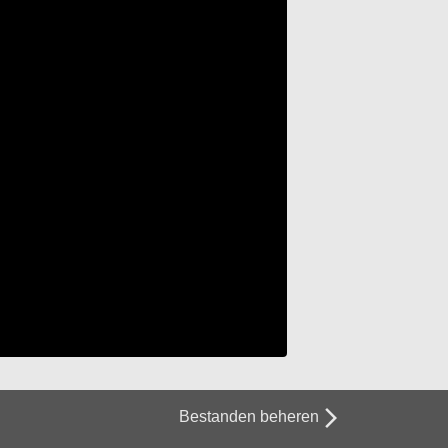
arrow_forward_ios
Bestanden beheren