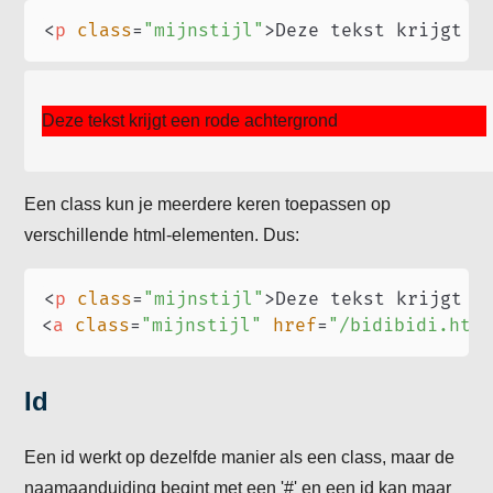
<
p
class
=
"
mijnstijl
"
>
Deze tekst krijgt e
Deze tekst krijgt een rode achtergrond
Een class kun je meerdere keren toepassen op
verschillende html-elementen. Dus:
<
p
class
=
"
mijnstijl
"
>
Deze tekst krijgt e
<
a
class
=
"
mijnstijl
"
href
=
"
/bidibidi.htm
Id
Een id werkt op dezelfde manier als een class, maar de
naamaanduiding begint met een '#' en een id kan maar