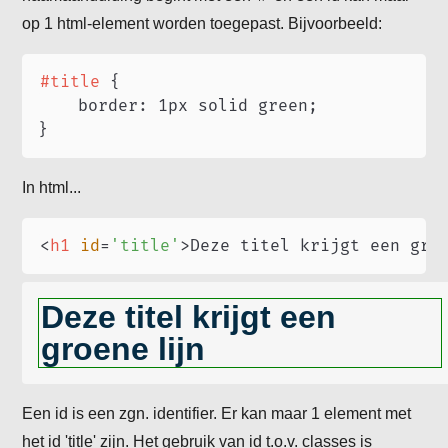
op 1 html-element worden toegepast. Bijvoorbeeld:
#title
{
border
:
 1px solid green
;
}
In html...
<
h1
id
=
'
title
'
>
Deze titel krijgt een gro
Deze titel krijgt een
groene lijn
Een id is een zgn. identifier. Er kan maar 1 element met
het id 'title' zijn. Het gebruik van id t.o.v. classes is