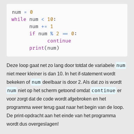
num 
=
0
while
 num 
<
10
:
      num 
+=
1
if
 num 
%
2
==
0
:
continue
print
(
num
)
num
Deze loop gaat net zo lang door totdat de variabele
niet meer kleiner is dan 10. In het if-statement wordt
num
bekeken of
deelbaar is door 2. Als dat zo is wordt
num
continue
niet op het scherm getoond omdat
er
voor zorgt dat de code wordt afgebroken en het
programma weer terug gaat naar het begin van de loop.
De print-opdracht aan het einde van het programma
wordt dus overgeslagen!