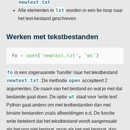
newtext.txt
lst
Alle elementen in
worden in een for-loop naar
het text-bestand geschreven
Werken met tekstbestanden
fo 
=
open
(
'newtext.txt'
,
'wt'
)
fo
is een zogenaamde 'handle' naar het tekstbestand
newtext.txt
open
. De methode
accepteert 2
argumenten. De naam van het bestand en wat je met dat
wt
bestande gaat doen. De optie
staat voor 'write text'.
Python gaat anders om met textbestanden dan met
binaire bestanden zoals afbeeldingen e.d. De functie
write betekent dat het tekstbestand wordt aangemaakt
als het nog niet bestaat, maar als het wel bestaat, dan