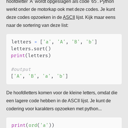
hoofdletter 'A' wordt opgeslagen als code '65'. Python
werkt onder de motorkap ook met deze codes. Je kunt
deze codes opzoeken in de
ASCII
lijst. Kijk maar eens
naar de sortering van deze list:
letters 
=
[
'a'
,
'A'
,
'B'
,
'b'
]
letters
.
sort
(
)
print
(
letters
)
#output
[
'A'
,
'B'
,
'a'
,
'b'
]
De hoofdletters komen voor de kleine letters, omdat die
een lagere code hebben in de ASCII lijst. Je kunt de
codering voor karakters opzoeken met python...
print
(
ord
(
'a'
)
)