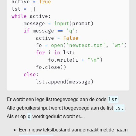
active 
=
True
lst 
=
[
]
while
 active
:
    message 
=
input
(
prompt
)
if
 message 
==
'q'
:
        active 
=
False
        fo 
=
open
(
'newtext.txt'
,
'wt'
)
for
 i 
in
 lst
:
            fo
.
write
(
i 
+
"\n"
)
        fo
.
close
(
)
else
:
        lst
.
append
(
message
)
lst
Er wordt een lege list toegevoegd aan de code
lst
Alle gebruikersinput wordt toegevoegd aan de list
.
q
Als er op
wordt gedrukt wordt er....
Een nieuw tekstbestand aangemaakt met de naam