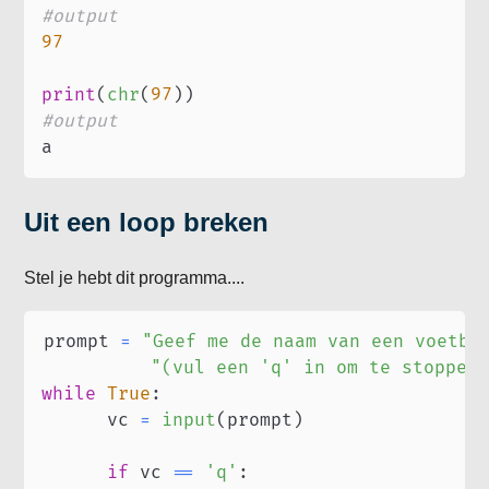
#output
97
print
(
chr
(
97
)
)
#output
a
Uit een loop breken
Stel je hebt dit programma....
prompt 
=
"Geef me de naam van een voetba
"(vul een 'q' in om te stoppen
while
True
:
      vc 
=
input
(
prompt
)
if
 vc 
==
'q'
: