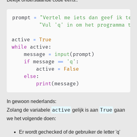
prompt 
=
"Vertel me iets dan geef ik ter
"Vul 'q' in om het programma te
active 
=
True
while
 active
:
    message 
=
input
(
prompt
)
if
 message 
==
'q'
:
        active 
=
False
else
:
print
(
message
)
In gewoon nederlands:
active
True
Zolang de variabele
gelijk is aan
gaan
we het volgende doen:
Er wordt gechecked of de gebruiker de letter 'q'